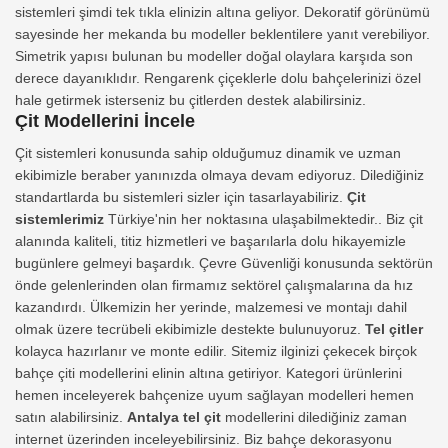
sistemleri şimdi tek tıkla elinizin altına geliyor. Dekoratif görünümü
sayesinde her mekanda bu modeller beklentilere yanıt verebiliyor.
Simetrik yapısı bulunan bu modeller doğal olaylara karşıda son
derece dayanıklıdır. Rengarenk çiçeklerle dolu bahçelerinizi özel
hale getirmek isterseniz bu çitlerden destek alabilirsiniz.
Çit Modellerini İncele
Çit sistemleri konusunda sahip olduğumuz dinamik ve uzman
ekibimizle beraber yanınızda olmaya devam ediyoruz. Dilediğiniz
standartlarda bu sistemleri sizler için tasarlayabiliriz.
Çit
sistemlerimiz
Türkiye'nin her noktasına ulaşabilmektedir.. Biz çit
alanında kaliteli, titiz hizmetleri ve başarılarla dolu hikayemizle
bugünlere gelmeyi başardık. Çevre Güvenliği konusunda sektörün
önde gelenlerinden olan firmamız sektörel çalışmalarına da hız
kazandırdı. Ülkemizin her yerinde, malzemesi ve montajı dahil
olmak üzere tecrübeli ekibimizle destekte bulunuyoruz.
Tel çitler
kolayca hazırlanır ve monte edilir. Sitemiz ilginizi çekecek birçok
bahçe çiti modellerini elinin altına getiriyor. Kategori ürünlerini
hemen inceleyerek bahçenize uyum sağlayan modelleri hemen
satın alabilirsiniz.
Antalya tel çit
modellerini dilediğiniz zaman
internet üzerinden inceleyebilirsiniz. Biz bahçe dekorasyonu