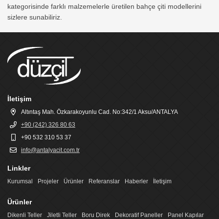
kategorisinde farklı malzemelerle üretilen bahçe çiti modellerini
sizlere sunabiliriz.
İletişim
Altıntaş Mah. Özkarakoyunlu Cad. No:342/1 Aksu/ANTALYA
+90 (242) 326 80 63
+90 532 310 53 37
info@antalyacit.com.tr
Linkler
Kurumsal
Projeler
Ürünler
Referanslar
Haberler
İletişim
Ürünler
Dikenli Teller
Jiletli Teller
Boru Direk
Dekoratif Paneller
Panel Kapılar